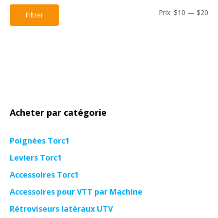
Pri
Pri
Prix:
$10
—
$20
Filtrer
mi
ma
Acheter par catégorie
Poignées Torc1
Leviers Torc1
Accessoires Torc1
Accessoires pour VTT par Machine
Rétroviseurs latéraux UTV