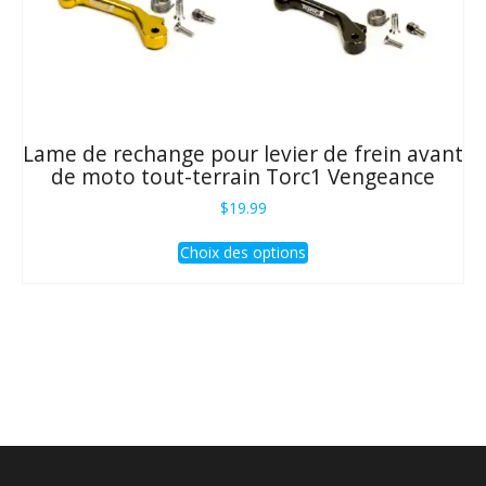
Lame de rechange pour levier de frein avant
de moto tout-terrain Torc1 Vengeance
$
19.99
Ce
Choix des options
produit
a
plusieurs
variations.
Les
options
peuvent
être
choisies