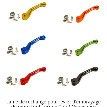
plus
ancien
Lame de rechange pour levier d'embrayage
de moto tout-terrain Torc1 Vengeance