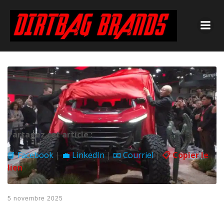
Partagez cet article :
📘 Facebook
|
💼 LinkedIn
|
📧 Courriel
|
📋 Copier le
lien
5 novembre 2025