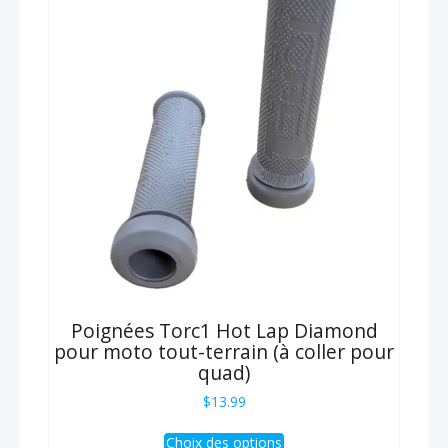
options
peuvent
être
choisies
sur
la
page
du
produit
Poignées Torc1 Hot Lap Diamond
pour moto tout-terrain (à coller pour
quad)
$
13.99
Ce
Choix des options