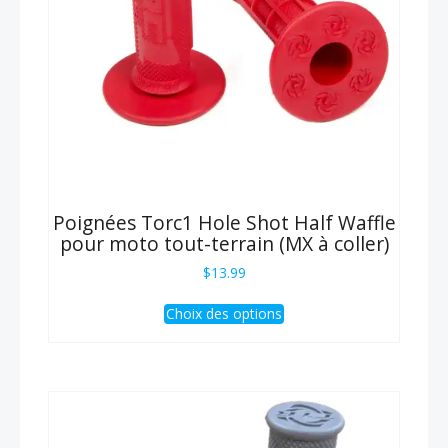
la
page
du
produit
Poignées Torc1 Hole Shot Half Waffle
pour moto tout-terrain (MX à coller)
$
13.99
Ce
Choix des options
produit
a
plusieurs
variations.
Les