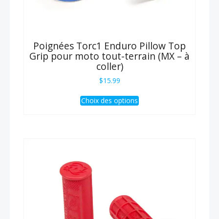
Poignées Torc1 Enduro Pillow Top
Grip pour moto tout-terrain (MX – à
coller)
$
15.99
Ce
Choix des options
produit
a
plusieurs
variations.
Les
options
peuvent
être
choisies
sur