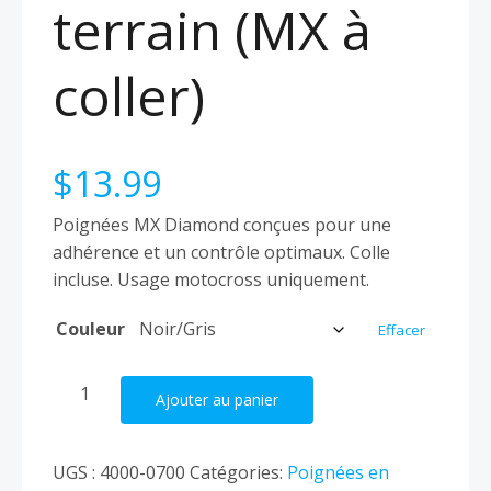
terrain (MX à
coller)
$
13.99
Poignées MX Diamond conçues pour une
adhérence et un contrôle optimaux. Colle
incluse. Usage motocross uniquement.
Couleur
Effacer
quantité
Ajouter au panier
de
Torc1
Hot
UGS :
4000-0700
Catégories:
Poignées en