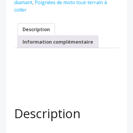
Lap
diamant
,
Poignées de moto tout-terrain à
Diamond
coller
Dirt
Bike
Description
Grips
(MX
Information complémentaire
Glue-
On)
Description