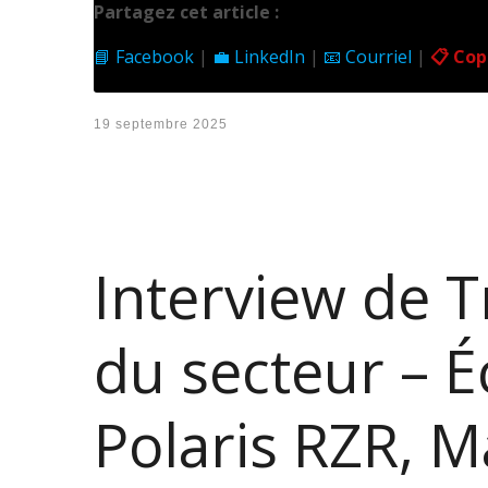
Partagez cet article :
📘 Facebook
|
💼 LinkedIn
|
📧 Courriel
|
📋 Copi
19 septembre 2025
Interview de T
du secteur – 
Polaris RZR, M