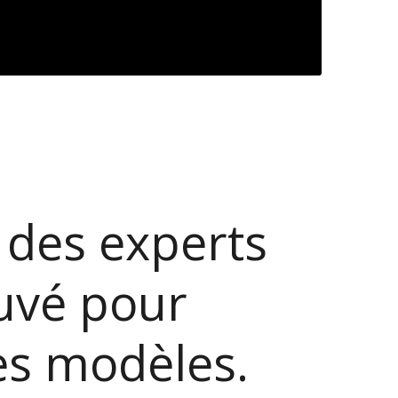
c des experts
ouvé pour
res modèles.