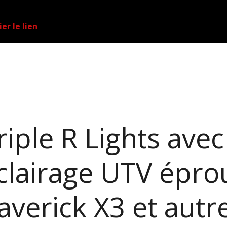
er le lien
riple R Lights ave
Éclairage UTV épr
averick X3 et aut