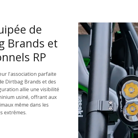
uipée de
g Brands et
onnels RP
r l'association parfaite
de Dirtbag Brands et des
ration allie une visibilité
inium usiné, offrant aux
optimaux même dans les
us extrêmes.