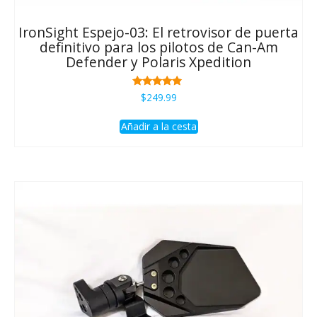
IronSight Espejo-03: El retrovisor de puerta
definitivo para los pilotos de Can-Am
Defender y Polaris Xpedition
Rated
$
249.99
4.67
de 5
Añadir a la cesta