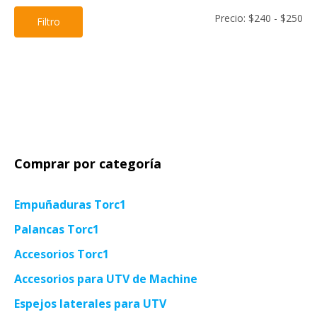
Pre
Pre
Precio:
$240
-
$250
Filtro
mí
má
Comprar por categoría
Empuñaduras Torc1
Palancas Torc1
Accesorios Torc1
Accesorios para UTV de Machine
Espejos laterales para UTV