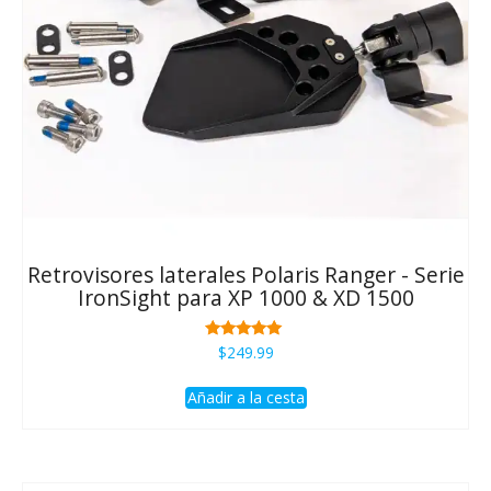
Retrovisores laterales Polaris Ranger - Serie
IronSight para XP 1000 & XD 1500
Rated
$
249.99
5.00
de 5
Añadir a la cesta