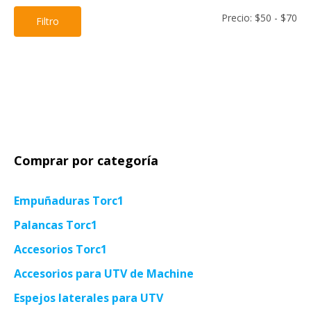
Pre
Pre
Precio:
$50
-
$70
Filtro
mí
má
Comprar por categoría
Empuñaduras Torc1
Palancas Torc1
Accesorios Torc1
Accesorios para UTV de Machine
Espejos laterales para UTV