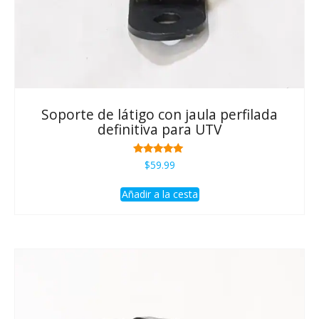
Soporte de látigo con jaula perfilada
definitiva para UTV
Rated
$
59.99
5.00
de 5
Añadir a la cesta