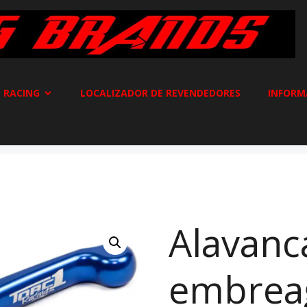
 RACING
LOCALIZADOR DE REVENDEDORES
INFORM
Alavanc
embrea