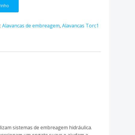
rinho
:
Alavancas de embreagem
,
Alavancas Torc1
izam sistemas de embreagem hidráulica.
oporcionam um engate suave e ajudam a