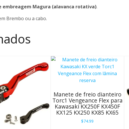
e embreagem Magura (alavanca rotativa)
.
em Brembo ou a cabo.
onados
Manete de freio dianteiro
Torc1 Vengeance Flex para
Kawasaki KX250F KX450F
KX125 KX250 KX85 KX65
$
74.99