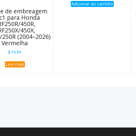
Adicionar ao carrinho
e de embreagem
c1 para Honda
RF250R/450R,
RF250X/450X,
/250R (2004–2026)
Vermelha
$
74.99
Leia mais