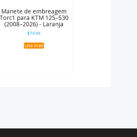
Manete de embreagem
Torc1 para KTM 125–530
(2008–2026) - Laranja
$
74.99
Leia mais