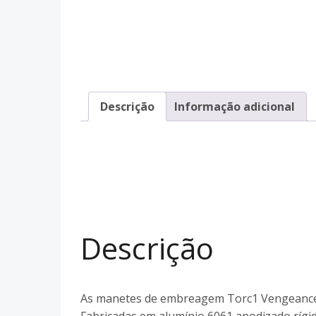
Descrição
Informação adicional
Descrição
As manetes de embreagem Torc1 Vengeance F
Fabricadas em alumínio 6061 anodizado ríg