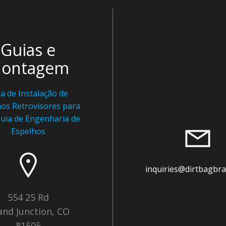
Guias e
ontagem
a de Instalação de
os Retrovisores para
uia de Engenharia de
Espelhos
inquiries@dirtbagbr
554 25 Rd
and Junction, CO
81505