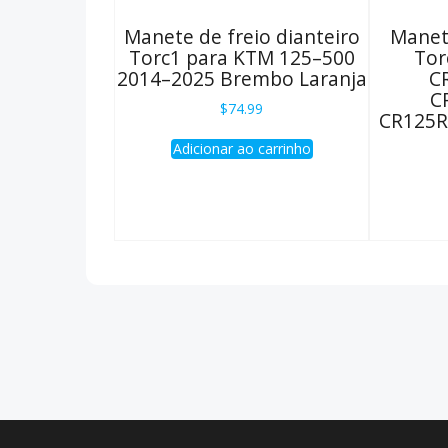
Manete de freio dianteiro
Manet
Torc1 para KTM 125–500
Tor
2014–2025 Brembo Laranja
C
C
$
74.99
CR125R
Adicionar ao carrinho