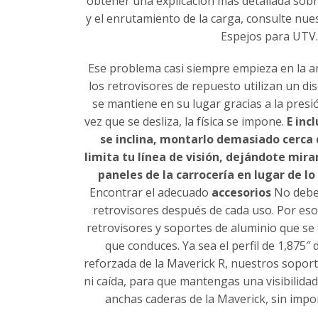
obtener una explicación más detallada sobre
y el enrutamiento de la carga, consulte nue
Espejos para UTV.
Ese problema casi siempre empieza en la ar
los retrovisores de repuesto utilizan un di
se mantiene en su lugar gracias a la presi
vez que se desliza, la física se impone.
E inc
se inclina, montarlo demasiado cerca d
limita tu línea de visión, dejándote mira
paneles de la carrocería en lugar de lo
Encontrar el adecuado
accesorios
No deber
retrovisores después de cada uso. Por eso
retrovisores y soportes de aluminio que se f
que conduces. Ya sea el perfil de 1,875″ 
reforzada de la Maverick R, nuestros soport
ni caída, para que mantengas una visibilidad
anchas caderas de la Maverick, sin imp