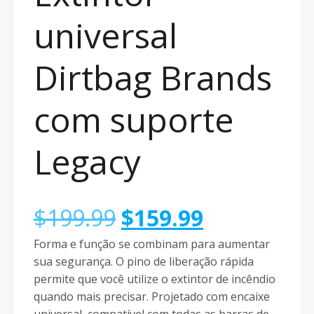
universal
Dirtbag Brands
com suporte
Legacy
O
O
$
199.99
$
159.99
Forma e função se combinam para aumentar
preço
preço
sua segurança. O pino de liberação rápida
permite que você utilize o extintor de incêndio
original
atual
quando mais precisar. Projetado com encaixe