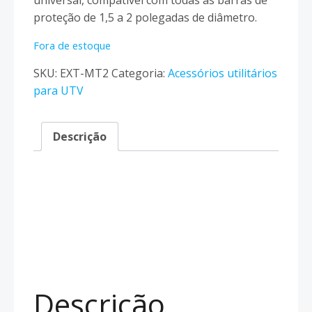
universal, compatível com todas as barras de
era:
é:
proteção de 1,5 a 2 polegadas de diâmetro.
$199.99.
$159.99.
Fora de estoque
SKU:
EXT-MT2
Categoria:
Acessórios utilitários
para UTV
Descrição
Descrição