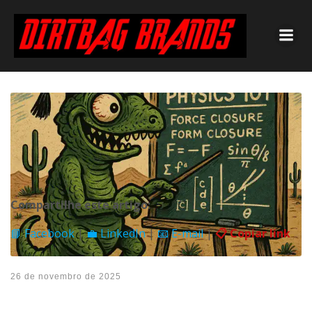
Compartilhe este artigo:
📘 Facebook
|
💼 LinkedIn
|
📧 E-mail
|
📋 Copiar link
26 de novembro de 2025