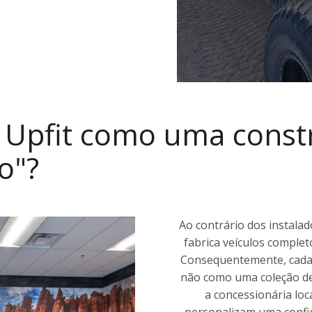
a Upfit como uma const
o"?
Ao contrário dos instalad
fabrica veículos complet
Consequentemente, cada 
não como uma coleção d
a concessionária lo
personalizam uma confi