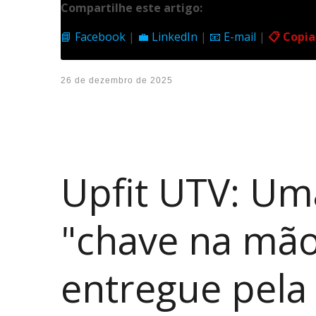
Compartilhe este artigo:
📘 Facebook
|
💼 LinkedIn
|
📧 E-mail
|
📋 Copia
26 de dezembro de 2025
Upfit UTV: Um
"chave na mã
entregue pela 