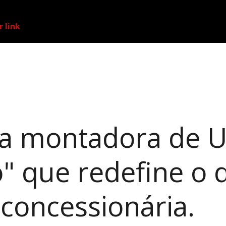
r link
a montadora de U
o" que redefine 
concessionária.