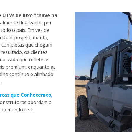
e UTVs de luxo "chave na
otalmente finalizados por
todo o país. Em vez de
 Upfit projeta, monta,
as completas que chegam
esultado, os clientes
alizado que reflete as
eis premium, enquanto as
lho contínuo e alinhado
.
arcas que Conhecemos
,
construtoras abordam a
 no mundo real.