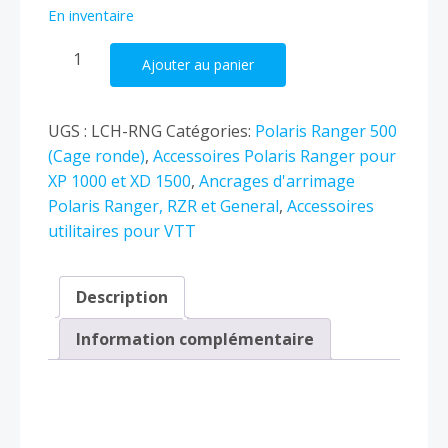
En inventaire
quantité
Ajouter au panier
de
Latch
&
UGS :
LCH-RNG
Catégories:
Polaris Ranger 500
Go
(Cage ronde)
,
Accessoires Polaris Ranger pour
Tie
XP 1000 et XD 1500
,
Ancrages d'arrimage
Down
Polaris Ranger, RZR et General
,
Accessoires
Anchors
utilitaires pour VTT
for
Ranger
Description
/
General
Information complémentaire